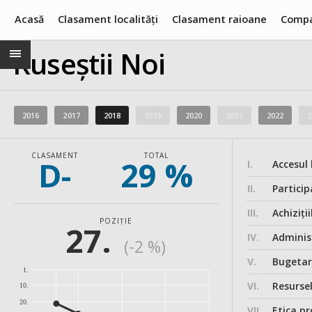
Acasă
Clasament localități
Clasament raioane
Compa
Ruseștii Noi
2016
2017
2018
2019
2020
2021
2022
2
CLASAMENT
TOTAL
D-
29 %
I.
Accesul 
II.
Particip
III.
Achiziții
POZIȚIE
27.
IV.
Administ
(-2 %)
V.
Bugeta
1.
VI.
Resurse
10.
20.
VII.
Etica pr