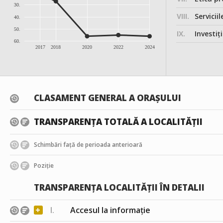
30.
VIII.
Serviciil
40.
50.
IX.
Investițiile, în
60.
2017
2018
2020
2022
2024
CLASAMENT GENERAL A ORAȘULUI
TRANSPARENȚA TOTALĂ A LOCALITĂȚII
Schimbări față de perioada anterioară
Poziție
TRANSPARENȚA LOCALITĂȚII ÎN DETALII
+
I.
Accesul la informație