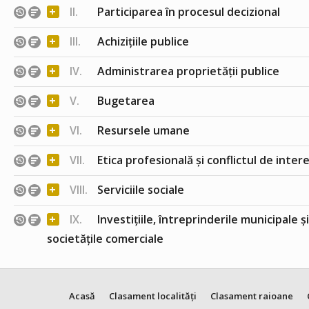
+
II.
Participarea în procesul decizional
+
III.
Achizițiile publice
+
IV.
Administrarea proprietății publice
+
V.
Bugetarea
+
VI.
Resursele umane
+
VII.
Etica profesională și conflictul de inter
+
VIII.
Serviciile sociale
+
IX.
Investițiile, întreprinderile municipale ș
societățile comerciale
Acasă
Clasament localități
Clasament raioane